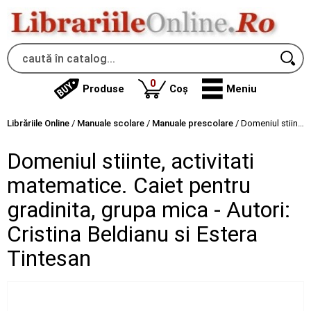
produse
0
Produse
Coș
Meniu
Librăriile Online
/
Manuale scolare
/
Manuale prescolare
/
Domeniul stiinte, activitati matematice. Caiet pentru gradinita, grupa mica - Autori: Cristina Beldianu si Estera Tintesan
Domeniul stiinte, activitati
matematice. Caiet pentru
gradinita, grupa mica - Autori:
Cristina Beldianu si Estera
Tintesan