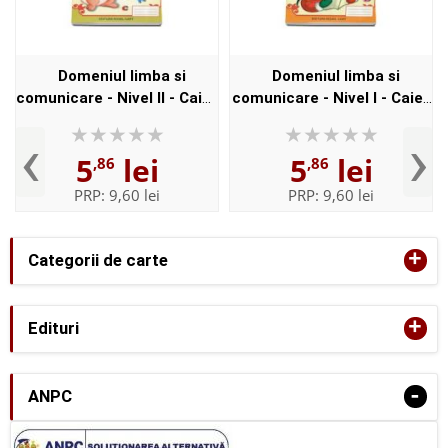
Domeniul limba si
Domeniul limba si
comunicare - Nivel II - Caiet
comunicare - Nivel I - Caiet
de activitati pentru
de activitati pentru
‹
›
gradinita - Autori: Cristina
gradinita - Autori: Cristina
5
lei
5
lei
,86
,86
Beldianu, Estera Tinte...
Beldianu, Estera Tintes...
PRP:
9,60 lei
PRP:
9,60 lei
+
Categorii de carte
+
Edituri
-
ANPC