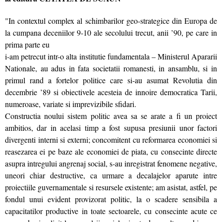
"In contextul complex al schimbarilor geo-strategice din Europa de
la cumpana deceniilor 9-10 ale secolului trecut, anii ’90, pe care in
prima parte eu
i-am petrecut intr-o alta institutie fundamentala – Ministerul Apararii
Nationale, au adus in fata societatii romanesti, in ansamblu, si in
primul rand a fortelor politice care si-au asumat Revolutia din
decembrie ’89 si obiectivele acesteia de innoire democratica Tarii,
numeroase, variate si imprevizibile sfidari.
Constructia noului sistem politic avea sa se arate a fi un proiect
ambitios, dar in acelasi timp a fost supusa presiunii unor factori
divergenti interni si externi; concomitent cu reformarea economiei si
reasezarea ei pe baze ale economiei de piata, cu consecinte directe
asupra intregului angrenaj social, s-au inregistrat fenomene negative,
uneori chiar destructive, ca urmare a decalajelor aparute intre
proiectiile guvernamentale si resursele existente; am asistat, astfel, pe
fondul unui evident provizorat politic, la o scadere sensibila a
capacitatilor productive in toate sectoarele, cu consecinte acute ce