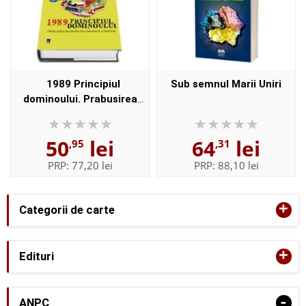
1989 Principiul
Sub semnul Marii Uniri
dominoului. Prabusirea
regimurilor comuniste
europene
50
lei
64
lei
,95
,31
PRP:
77,20 lei
PRP:
88,10 lei
+
Categorii de carte
+
Edituri
-
ANPC