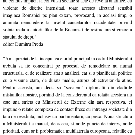
au condus implicit la convulsii sociale si acte de revolta anarhice, cu
violente de diferite intensitati, toate acestea afectand sensibil
imaginea Romaniei pe plan extern, provocand, in acelasi timp, o
anumita neincredere la nivelul cancelariilor occidentale privind
vointa reala a autoritatilor de la Bucuresti de restructure si creare a
statului de drept."
editor Dumitru Preda
"Am apreciat de la inceput ca efortul principal in cadrul Ministerului
trebuia sa fie concentrat pe procesul de remodelare nu numai
structurala, ci de realizare atat a analizei, cat si a planificarii politice
cu o viziune clara, de durata medie, asupra obiectivelor de atins.
Pentru aceasta, am decis sa "scoatem" diplomatii din cladirile
misiunilor noastre, pornind de la considerentul ca relatia acestora nu
este una stricta cu Ministerul de Externe din tara respectiva, ci
impune o relatie complexa de contact firesc cu intreaga societate din
tara de resedinta, inclusiv cu parlamentarii, cu presa. Noua structura
a Ministerului a marcat, de aceea, si noile puncte de interes, noile
prioritati, cum ar fi problematica multilaterala europeana, relatiile cu