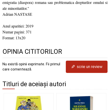
emigratia (diaspora) romana sau problematica drepturilor omului si
ale minoritatilor."
Adrian NASTASE
Anul aparitiei: 2019
Numar pagini: 371
Format: 13x20
OPINIA CITITORILOR
Nu există opinii exprimate. Fii primul
✎
scrie un review
care comentează.
Titluri de aceiași autori