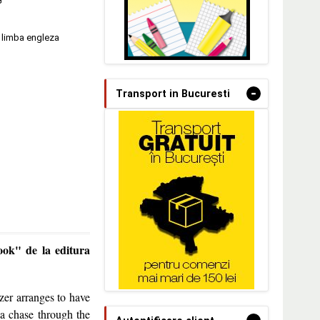
G
n limba engleza
-
Transport in Bucuresti
ok" de la editura
zer arranges to have
a chase through the