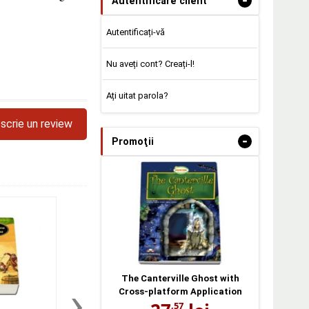
-
Autentificare client
Autentificați-vă
Nu aveți cont? Creați-l!
Ați uitat parola?
scrie un review
-
Promoţii
The Canterville Ghost with
›
Cross-platform Application
,57