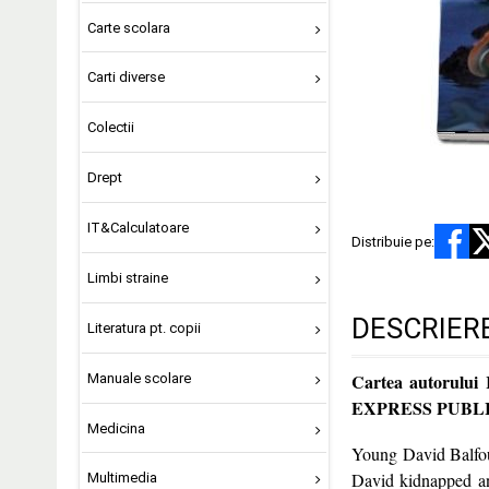
Carte scolara
Carti diverse
Colectii
Drept
IT&Calculatoare
Distribuie pe:
Limbi straine
DESCRIER
Literatura pt. copii
Cartea autorului
Manuale scolare
EXPRESS PUBL
Medicina
Young David Balfour
David kidnapped an
Multimedia