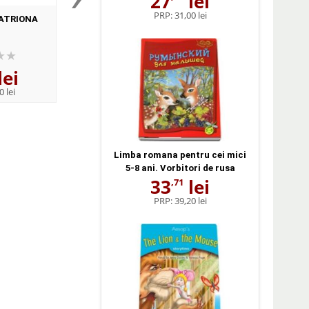
27
lei
PRP:
31,00 lei
ATRIONA
Comoara din insula
Insula Comorii - Bib
pentru toti copiii
lei
10
lei
12
lei
,94
,84
0 lei
PRP:
13,50 lei
PRP:
16,90 lei
Limba romana pentru cei mici
5-8 ani. Vorbitori de rusa
33
lei
,71
PRP:
39,20 lei