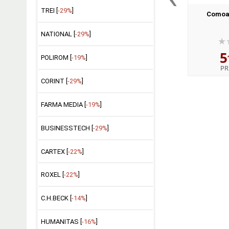
TREI [
-29%
]
Comoar
NATIONAL [
-29%
]
5
POLIROM [
-19%
]
PR
CORINT [
-29%
]
FARMA MEDIA [
-19%
]
BUSINESSTECH [
-29%
]
CARTEX [
-22%
]
ROXEL [
-22%
]
C.H.BECK [
-14%
]
HUMANITAS [
-16%
]