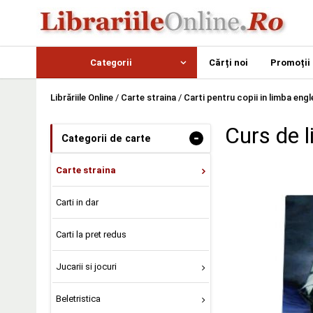
Categorii
Cărți noi
Promoții
Librăriile Online
/
Carte straina
/
Carti pentru copii in limba eng
Curs de 
-
Categorii de carte
Carte straina
Carti in dar
Carti la pret redus
Jucarii si jocuri
Beletristica