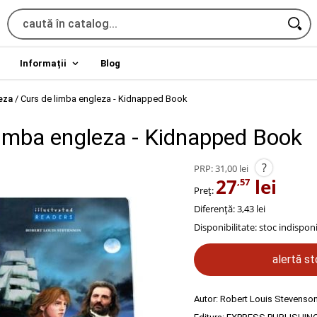
Informații
Blog
leza
/
Curs de limba engleza - Kidnapped Book
limba engleza - Kidnapped Book
?
PRP:
31,00 lei
27
lei
,57
Preț:
Diferență: 3,43 lei
Disponibilitate:
stoc indisponi
alertă s
Autor:
Robert Louis Stevenso