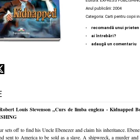
Editura:
EXPRESS PUBLISHIN
Anul publicării:
2004
Categoria:
Carti pentru copii i
recomandă unui prieten
ai întrebări?
adaugă un comentariu
E
 Robert Louis Stevenson „Curs de limba engleza - Kidnapped Bo
ISHING
 sets off to find his Uncle Ebenezer and claim his inheritance. Ebene
d sent to America to be sold as a slave. A shipwreck, a murder and 