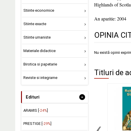
Highlands of Scotlan
Stiinte economice
An aparitie: 2004
Stiinte exacte
OPINIA CI
Stiinte umaniste
Materiale didactice
Nu există opinii expri
Birotica si papetarie
Titluri de a
Reviste si integrame
-
Edituri
ARAMIS [
-24%
]
‹
PRESTIGE [
-29%
]