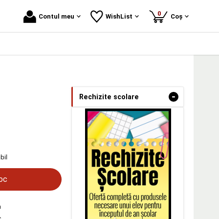
produse
0
Contul meu
WishList
Coș
-
Rechizite scolare
bil
toc
n