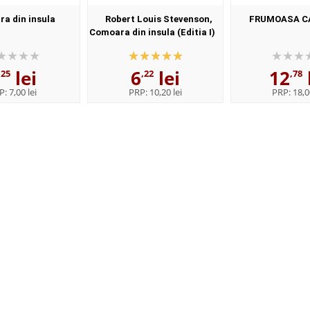
a din insula
Robert Louis Stevenson,
FRUMOASA C
Comoara din insula (Editia I)
lei
6
lei
12
,25
,22
,78
P:
7,00 lei
PRP:
10,20 lei
PRP:
18,0