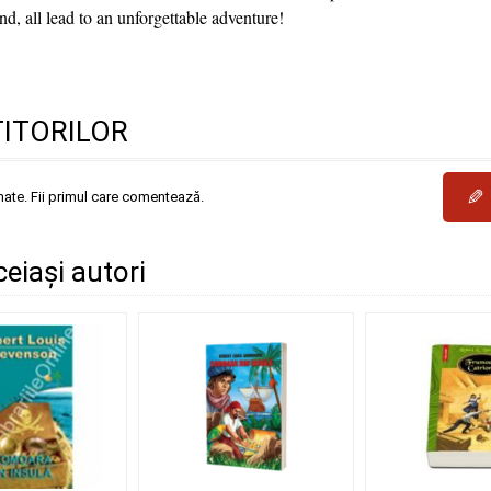
d, all lead to an unforgettable adventure!
TITORILOR
✎
mate. Fii primul care comentează.
ceiași autori