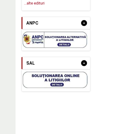
...alte edituri
-
ANPC
-
SAL