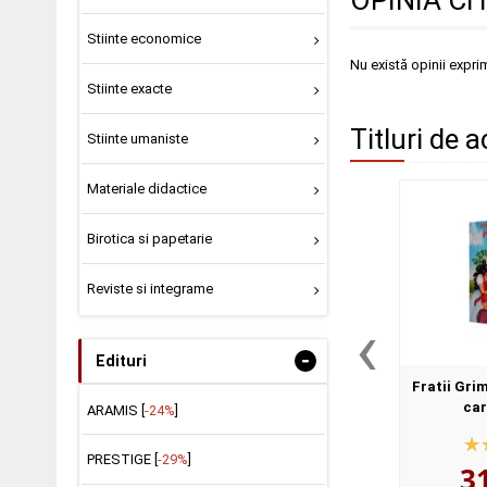
OPINIA CI
Stiinte economice
Nu există opinii expri
Stiinte exacte
Titluri de a
Stiinte umaniste
Materiale didactice
Birotica si papetarie
Reviste si integrame
‹
-
Edituri
Fratii Grim
car
ARAMIS [
-24%
]
PRESTIGE [
-29%
]
3