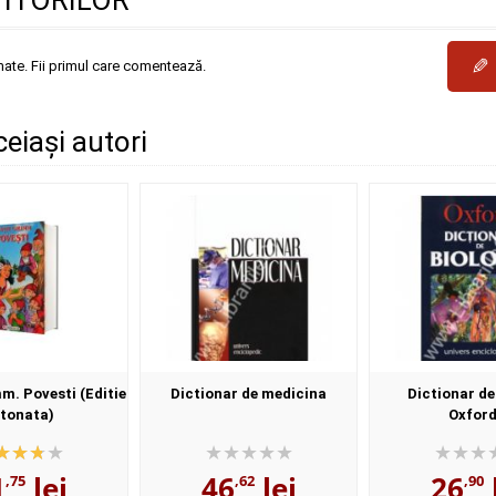
TITORILOR
✎
mate. Fii primul care comentează.
ceiași autori
m. Povesti (Editie
Dictionar de medicina
Dictionar de
tonata)
Oxfor
1
lei
46
lei
26
,75
,62
,90