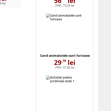
56
lei
9 lei
PRP:
3,27 lei
PRP:
11,00 lei
PRP:
75,59 lei
Cand animalutele sunt furioase
29
lei
,79
PRP:
37,00 lei