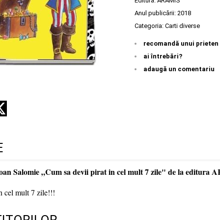
Editura:
ARAMIS
Anul publicării:
2018
Categoria:
Carti diverse
recomandă unui prieten
ai întrebări?
adaugă un comentariu
E
oan Salomie „Cum sa devii pirat in cel mult 7 zile" de la editur
 cel mult 7 zile!!!