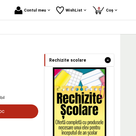
produse
0
Contul meu
WishList
Coș
-
Rechizite scolare
bil
toc