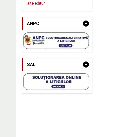
...alte edituri
-
ANPC
-
SAL