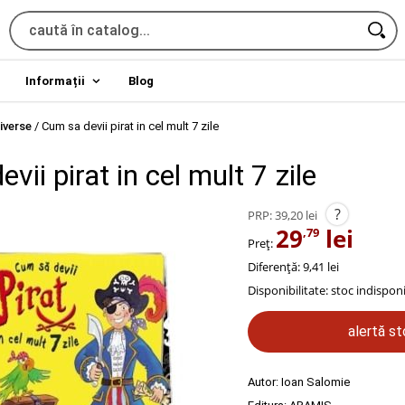
Informații
Blog
iverse
/
Cum sa devii pirat in cel mult 7 zile
vii pirat in cel mult 7 zile
?
PRP:
39,20 lei
29
lei
,79
Preț:
Diferență: 9,41 lei
Disponibilitate:
stoc indisponi
alertă s
Autor:
Ioan Salomie