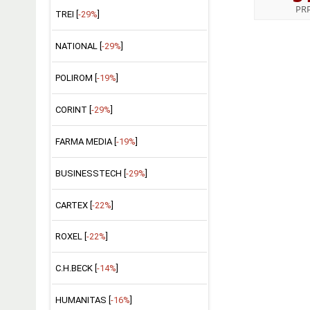
PR
TREI [
-29%
]
NATIONAL [
-29%
]
POLIROM [
-19%
]
CORINT [
-29%
]
FARMA MEDIA [
-19%
]
BUSINESSTECH [
-29%
]
CARTEX [
-22%
]
ROXEL [
-22%
]
C.H.BECK [
-14%
]
HUMANITAS [
-16%
]