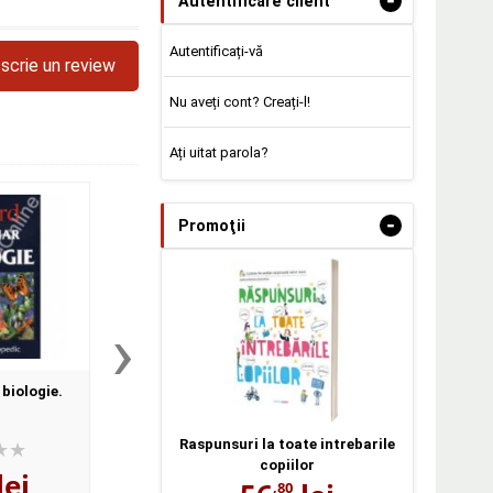
-
Autentificare client
Autentificați-vă
scrie un review
Nu aveți cont? Creați-l!
Ați uitat parola?
-
Promoţii
›
 biologie.
Planul de conturi
Zabiba Si Regele - 
d
Secreta A Lui Sad
Hussein
Raspunsuri la toate intrebarile
copiilor
lei
2
lei
8
lei
,45
,25
,80