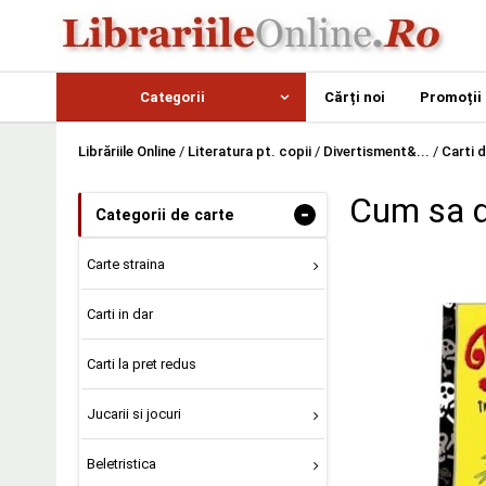
Categorii
Cărți noi
Promoții
Librăriile Online
/
Literatura pt. copii
/
Divertisment&...
/
Carti d
Cum sa de
-
Categorii de carte
Carte straina
Carti in dar
Carti la pret redus
Jucarii si jocuri
Beletristica