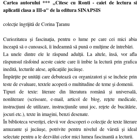
Cartea autorului *** „Citesc cu Ronti - caiet de lectura si
aplicatii clasa a III-a" de la editura SINAPSIS
colecție îngrijită de Corina Țaranu
Curiozitatea și fascinația, pentru o lume pe care cei mici abia
înceapă să o cunoască, îi îndeamnă să pună o mulțime de întrebări.
La unele dintre ele le răspund adulții. La altele, însă, vor afla
răspunsul răsfoind aceste caiete care îi îmbie la lectură prin grafica
inedită, lecturile alese, aplicațiile jucăușe.
Împărțite pe unități care debutează cu organizatori și se încheie prin
teste de evaluare, textele acoperă o multitudine de teme și domenii.
Tipuri de texte: literare din literatura română și universală,
nonliterare (scrisoare, e-mail, articol de blog, rețete medicale,
instrucțiuni de utilizare, instrucțiunile unui joc, rețete de bucătărie,
jocuri etc.), texte în imagini, benzi desenate.
În biblioteca veveriței, elevii vor descoperi o colecție de texte literare
amuzante și jucăușe, potrivite pentru nivelul de vârstă și ideal
selectate pentru a le dezvălui celor mici lumea fascinantă a lecturii.