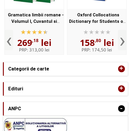
Gramatica limbii romane -
Oxford Collocations
Volumul I, Cuvantul si
Dictionary for Students of
Volumul II, Enuntul -
English with CD-ROM - For
‹
›
Elaborata sub egida
students of English -
269
lei
158
lei
,18
,80
Institutului de
Format, Paperback
Lingvistica,,...
PRP:
313,00 lei
PRP:
174,50 lei
+
Categorii de carte
+
Edituri
-
ANPC