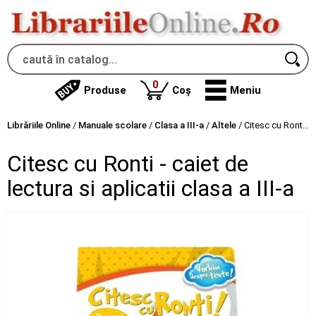
produse
0
Produse
Coș
Meniu
Librăriile Online
/
Manuale scolare
/
Clasa a III-a
/
Altele
/
Citesc cu Ronti - caiet de lectura si aplicatii clasa a III-a
Citesc cu Ronti - caiet de
lectura si aplicatii clasa a III-a