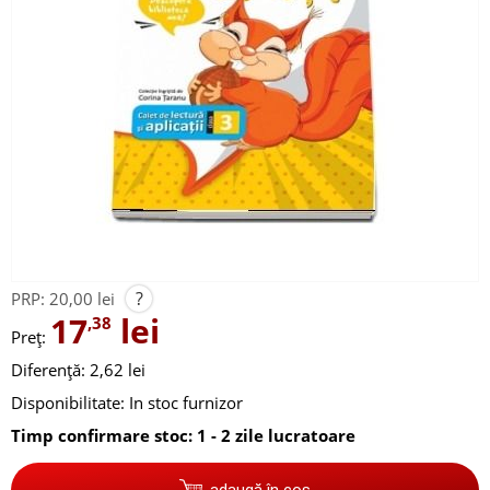
?
PRP:
20,00 lei
17
lei
,38
Preț:
Diferență: 2,62 lei
Disponibilitate:
In stoc furnizor
Timp confirmare stoc: 1 - 2 zile lucratoare
adaugă în coș