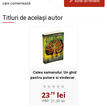
✎
scrie un review
care comentează.
Titluri de același autor
Calea samanului. Un ghid
pentru putere si vindecare
(Michael Harner)
23
lei
,79
PRP:
31,30 lei