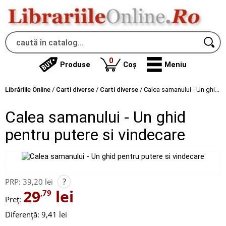
produse
0
Produse
Coș
Meniu
Librăriile Online
/
Carti diverse
/
Carti diverse
/
Calea samanului - Un ghid pentru putere si vindecare
Calea samanului - Un ghid
pentru putere si vindecare
?
PRP:
39,20 lei
29
lei
,79
Preț:
Diferență: 9,41 lei