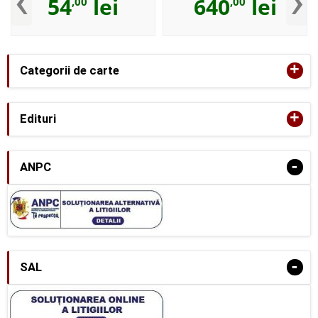
‹
›
54
lei
640
lei
,00
,00
+
Categorii de carte
+
Edituri
-
ANPC
-
SAL