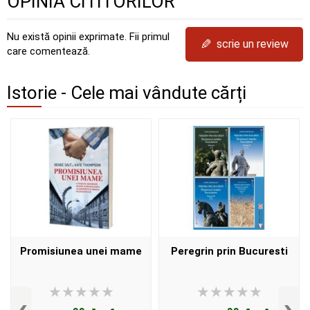
OPINIA CITITORILOR
Nu există opinii exprimate. Fii primul
✎
scrie un review
care comentează.
Istorie - Cele mai vândute cărți
Promisiunea unei mame
Peregrin prin Bucuresti