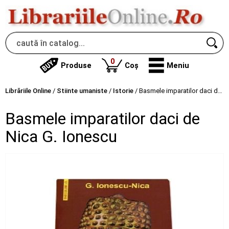
produse
0
Produse
Coș
Meniu
Librăriile Online
/
Stiinte umaniste
/
Istorie
/
Basmele imparatilor daci de Nica G. Ionescu
Basmele imparatilor daci de
Nica G. Ionescu