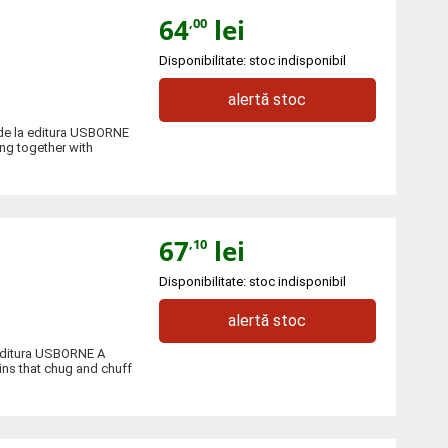
64
lei
,00
Disponibilitate: stoc indisponibil
alertă stoc
" de la editura USBORNE
ing together with
67
lei
,10
Disponibilitate: stoc indisponibil
alertă stoc
a editura USBORNE A
ains that chug and chuff