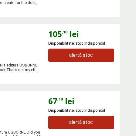
 create for the dolls,
105
lei
,10
Disponibilitate: stoc indisponibil
alertă stoc
 de la editura USBORNE
ok That’s not my elf...
67
lei
,10
Disponibilitate: stoc indisponibil
alertă stoc
editura USBORNE Did you