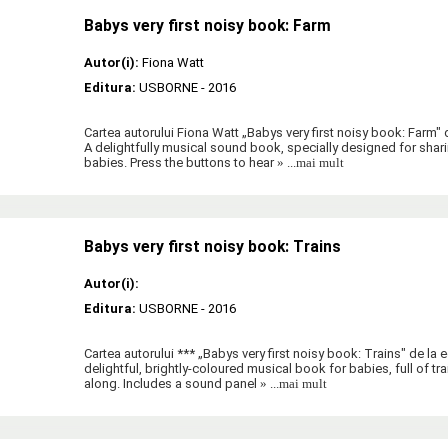
Babys very first noisy book: Farm
Autor(i):
Fiona Watt
Editura:
USBORNE
- 2016
Cartea autorului Fiona Watt „Babys very first noisy book: Farm
A delightfully musical sound book, specially designed for shar
babies. Press the buttons to hear
» ...mai mult
Babys very first noisy book: Trains
Autor(i):
Editura:
USBORNE
- 2016
Cartea autorului *** „Babys very first noisy book: Trains" de l
delightful, brightly-coloured musical book for babies, full of tr
along. Includes a sound panel
» ...mai mult