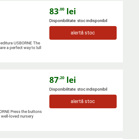
83
lei
,00
Disponibilitate: stoc indisponibil
alertă stoc
a editura USBORNE The
are a perfect way to lull
87
lei
,20
Disponibilitate: stoc indisponibil
alertă stoc
BORNE Press the buttons
 well-loved nursery