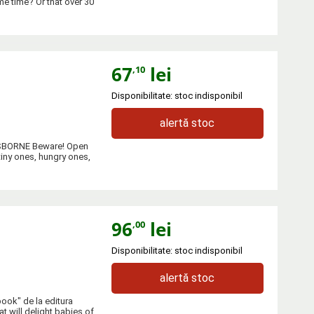
e time? Or that over 30
67
lei
,10
Disponibilitate: stoc indisponibil
alertă stoc
 USBORNE Beware! Open
tiny ones, hungry ones,
96
lei
,00
Disponibilitate: stoc indisponibil
alertă stoc
book" de la editura
 will delight babies of