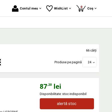
produse
0
Contul meu
WishList
Coș
66 cărți
Produse pe pagină
24
87
lei
,20
Disponibilitate: stoc indisponibil
alertă stoc
itura USBORNE