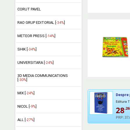
CORUT PAVEL
RAO GRUP EDITORIAL [
-34%
]
METEOR PRESS [
-14%
]
SHIK [
-34%
]
UNIVERSITARA [
-24%
]
3D MEDIA COMMUNICATIONS
[
-30%
]
MIX [
-24%
]
Despre 
Editura T
NICOL [
-9%
]
28
,26
PRP:
37,
ALL [
-27%
]