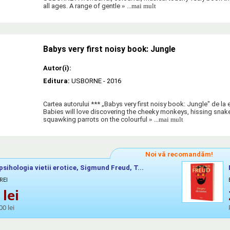
all ages. A range of gentle
» ...mai mult
Babys very first noisy book: Jungle
Autor(i):
Editura:
USBORNE
- 2016
Cartea autorului *** „Babys very first noisy book: Jungle" de l
Babies will love discovering the cheeky monkeys, hissing snake
squawking parrots on the colourful
» ...mai mult
Noi vă recomandăm!
psihologia vietii erotice, Sigmund Freud, T...
REI
lei
00 lei