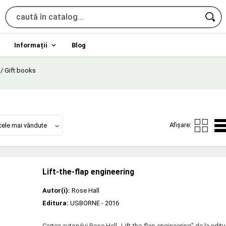
Informații
Blog
/
Gift books
Afișare:
cele mai vândute
Lift-the-flap engineering
Autor(i):
Rose Hall
Editura:
USBORNE
- 2016
Cartea autorului Rose Hall „Lift-the-flap engineering" de la ed