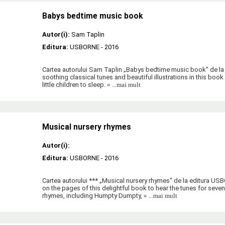
Babys bedtime music book
Autor(i):
Sam Taplin
Editura:
USBORNE
- 2016
Cartea autorului Sam Taplin „Babys bedtime music book" de l
soothing classical tunes and beautiful illustrations in this book 
little children to sleep.
» ...mai mult
Musical nursery rhymes
Autor(i):
Editura:
USBORNE
- 2016
Cartea autorului *** „Musical nursery rhymes" de la editura US
on the pages of this delightful book to hear the tunes for seven
rhymes, including Humpty Dumpty,
» ...mai mult