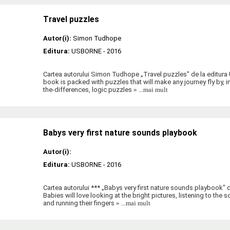
Travel puzzles
Autor(i):
Simon Tudhope
Editura:
USBORNE
- 2016
Cartea autorului Simon Tudhope „Travel puzzles" de la editura
book is packed with puzzles that will make any journey fly by, 
the-differences, logic puzzles
» ...mai mult
Babys very first nature sounds playbook
Autor(i):
Editura:
USBORNE
- 2016
Cartea autorului *** „Babys very first nature sounds playbook"
Babies will love looking at the bright pictures, listening to the s
and running their fingers
» ...mai mult