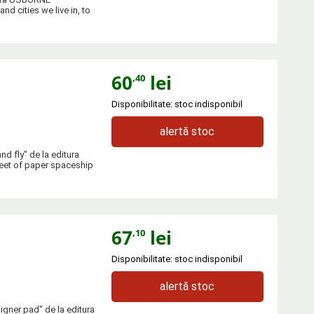
d cities we live in, to
60
lei
,40
Disponibilitate: stoc indisponibil
alertă stoc
d fly" de la editura
leet of paper spaceship
67
lei
,10
Disponibilitate: stoc indisponibil
alertă stoc
igner pad" de la editura