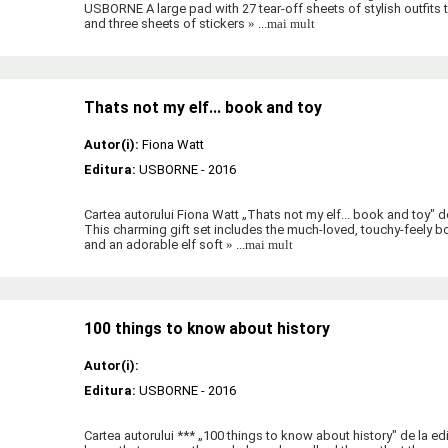
USBORNE A large pad with 27 tear-off sheets of stylish outfits to
and three sheets of stickers
» ...mai mult
Thats not my elf... book and toy
Autor(i):
Fiona Watt
Editura:
USBORNE
- 2016
Cartea autorului Fiona Watt „Thats not my elf... book and toy"
This charming gift set includes the much-loved, touchy-feely bo
and an adorable elf soft
» ...mai mult
100 things to know about history
Autor(i):
Editura:
USBORNE
- 2016
Cartea autorului *** „100 things to know about history" de la 