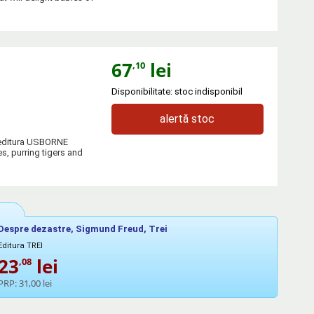
67
lei
,10
Disponibilitate: stoc indisponibil
alertă stoc
a editura USBORNE
s, purring tigers and
Despre dezastre, Sigmund Freud, Trei
Editura TREI
23
lei
,08
PRP:
31,00 lei