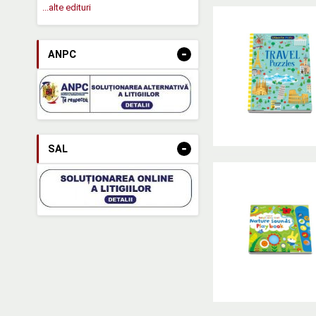
...alte edituri
-
ANPC
-
SAL