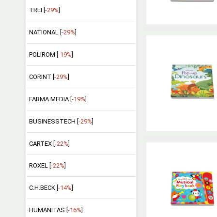
TREI [
-29%
]
NATIONAL [
-29%
]
POLIROM [
-19%
]
CORINT [
-29%
]
FARMA MEDIA [
-19%
]
BUSINESSTECH [
-29%
]
CARTEX [
-22%
]
ROXEL [
-22%
]
C.H.BECK [
-14%
]
HUMANITAS [
-16%
]