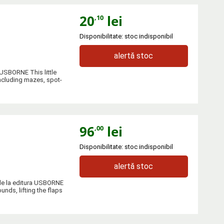
20
lei
,10
Disponibilitate: stoc indisponibil
alertă stoc
 USBORNE This little
including mazes, spot-
96
lei
,00
Disponibilitate: stoc indisponibil
alertă stoc
 de la editura USBORNE
ounds, lifting the flaps