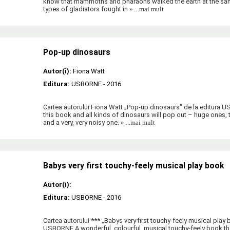
know that mammoths and pharaohs walked the earth at the sam
types of gladiators fought in
» ...mai mult
Pop-up dinosaurs
Autor(i):
Fiona Watt
Editura:
USBORNE
- 2016
Cartea autorului Fiona Watt „Pop-up dinosaurs" de la editura
this book and all kinds of dinosaurs will pop out – huge ones, 
and a very, very noisy one.
» ...mai mult
Babys very first touchy-feely musical play book
Autor(i):
Editura:
USBORNE
- 2016
Cartea autorului *** „Babys very first touchy-feely musical play 
USBORNE A wonderful, colourful, musical touchy-feely book that