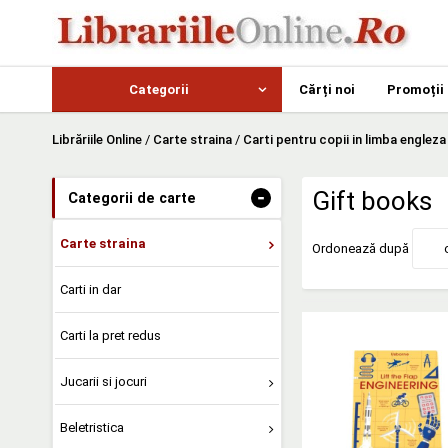
Categorii
Cărți noi
Promoții
Librăriile Online
/
Carte straina
/
Carti pentru copii in limba engleza
-
Gift books
Categorii de carte
Carte straina
Ordonează după
Carti in dar
Carti la pret redus
Jucarii si jocuri
Beletristica